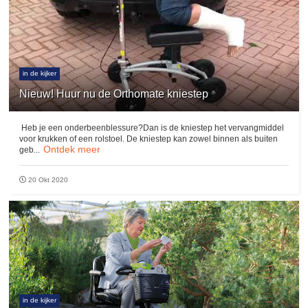
in de kijker
Nieuw! Huur nu de Orthomate kniestep
Heb je een onderbeenblessure?Dan is de kniestep het vervangmiddel
voor krukken of een rolstoel. De kniestep kan zowel binnen als buiten
Ontdek meer
geb...
20 Okt 2020
in de kijker