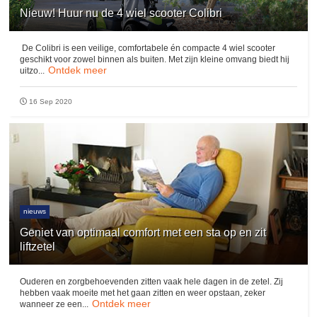
Nieuw! Huur nu de 4 wiel scooter Colibri
De Colibri is een veilige, comfortabele én compacte 4 wiel scooter
geschikt voor zowel binnen als buiten. Met zijn kleine omvang biedt hij
Ontdek meer
uitzo...
16 Sep 2020
nieuws
Geniet van optimaal comfort met een sta op en zit
liftzetel
Ouderen en zorgbehoevenden zitten vaak hele dagen in de zetel. Zij
hebben vaak moeite met het gaan zitten en weer opstaan, zeker
Ontdek meer
wanneer ze een...